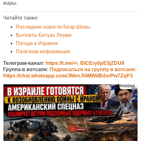
жары.
Читайте также:
Последние новости Беэр-Шевы
Выплаты Битуах Леуми
Погода в Израиле
Полезная информация
Телеграм-канал:
https://t.me/+\_BICEry0pE5jZDU8
Группа в вотсапе:
Подписаться на группу в вотсапе:
https://chat.whatsapp.com/JMenJl4MWiiBdxrPw7ZqP3