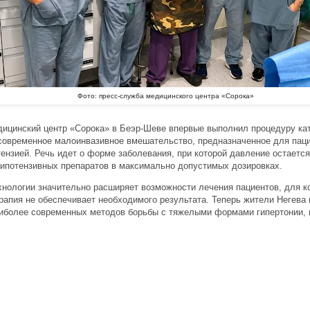
Фото: пресс-служба медицинского центра
«Сорока»
дицинский центр «Сорока» в Беэр-Шеве впервые выполнил процедуру ка
 современное малоинвазивное вмешательство, предназначенное для паци
тензией. Речь идет о форме заболевания, при которой давление остаетс
гипотензивных препаратов в максимально допустимых дозировках.
хнологии значительно расширяет возможности лечения пациентов, для к
рапия не обеспечивает необходимого результата. Теперь жители Негева 
аиболее современных методов борьбы с тяжелыми формами гипертонии, 