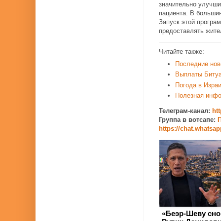
значительно улучши
пациента. В больши
Запуск этой програ
предоставлять жите
Читайте также:
Последние нов
Выплаты Биту
Погода в Изра
Полезная инф
Телеграм-канал:
ht
Группа в вотсапе:
П
https://chat.whats
«Беэр-Шеву сно