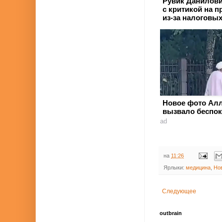
Рувик Данилов
с критикой на п
из-за налоговых
Новое фото Ал
вызвало беспок
ad
на
11:26
Ярлыки:
медицина
,
Но
Следующее
outbrain