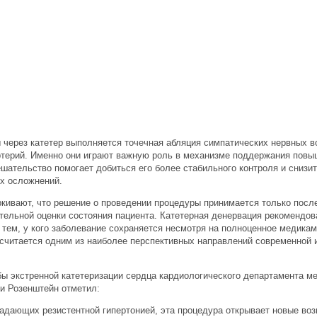
 через катетер выполняется точечная абляция симпатических нервных в
ртерий. Именно они играют важную роль в механизме поддержания повы
шательство помогает добиться его более стабильного контроля и снизи
х осложнений.
кивают, что решение о проведении процедуры принимается только посл
тельной оценки состояния пациента. Катетерная денервация рекомендо
 тем, у кого заболевание сохраняется несмотря на полноценное медикам
 считается одним из наиболее перспективных направлений современной 
ы экстренной катетеризации сердца кардиологического департамента ме
би Розенштейн отметил:
радающих резистентной гипертонией, эта процедура открывает новые во