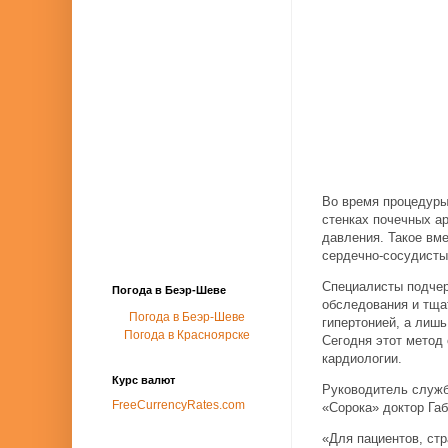
Во время процедуры
стенках почечных а
давления. Такое вме
сердечно-сосудисты
Специалисты подчер
Погода в Беэр-Шеве
обследования и тща
Погода в Беэр-Шеве
гипертонией, а лишь
Погода в Красноярске
Сегодня этот метод
кардиологии.
Курс валют
Руководитель служб
FreeCurrencyRates.com
«Сорока» доктор Га
«Для пациентов, ст