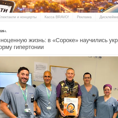
Спектакли и концерты
Касса BRAVO!
Реклама
Дисклейм
26 г.
ноценную жизнь: в «Сороке» научились ук
орму гипертонии