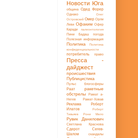
Новости Юга
Одед Форер
община
Однако
Олег
Омер
Орли
Островский
Офаким
Леви
Офер
Каради
палеонтология
Пини Бадаш
погода
Полезная информация
Политика
Политика
конфиденциальности
потребитель
право
Пресса -
дайджест
происшествия
Публицистика
Пульс блогосферы
ракетные
Раат
обстрелы
Рамат а-
Негев
Рамат-Ховав
Реклама
Роберт
Илатов
Роберт
Тивьяев
Рони Мило
Рувик Данилович
Светлана Краснова
Сдерот
Сегев-
Шалом
скандалы