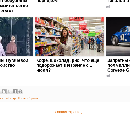
ич обрушился
порядком
каналов в
равительство
ad
 льгот
лы Пугачевой
Кофе, шоколад, рис: Что еще
Запретный
ойство
подорожает в Израиле с 1
полмилли
июля?
Corvette G
ad
вости Беэр-Шевы
,
Сорока
Главная страница