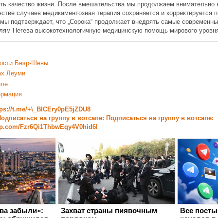
ть качество жизни. После вмешательства мы продолжаем внимательно 
нстве случаев медикаментозная терапия сохраняется и корректируется 
ммы подтверждает, что „Сорока“ продолжает внедрять самые современны
лям Негева высокотехнологичную медицинскую помощь мирового уровн
ости Беэр-Шевы
ах Леуми
иле
ормация
tps://t.me/+\_BICEry0pE5jZDU8
одписаться на группу в вотсапе: Подписаться на группу в вотсапе:
app.com/Fzr6Qi1ThbwEqy4V0hid6l
ва забыли»:
Захват страны пиявочным
Все посты