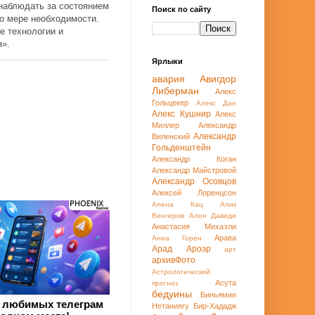
наблюдать за состоянием
Поиск по сайту
по мере необходимости.
е технологии и
я».
Ярлыки
авария
Авигдор
Либерман
Алекс
Гольцекер
Алекс Дан
Алекс Кушнир
Алекс
Миллер
Александр
Александр
Виленский
Гольденштейн
Александр Коган
Александр Майстровой
Александр Осовцов
Алексей Лоренцсон
Алена Кац
Алик
Венгеров
Алон Давиди
Анастасия Михаэли
Арава
Анна Горен
Арад
Ароэр
арт
архивФото
Астрологический
Асута
прогноз
бедуины
Биньямин
 любимых телеграм
Нетаниягу
Бир-Хададж