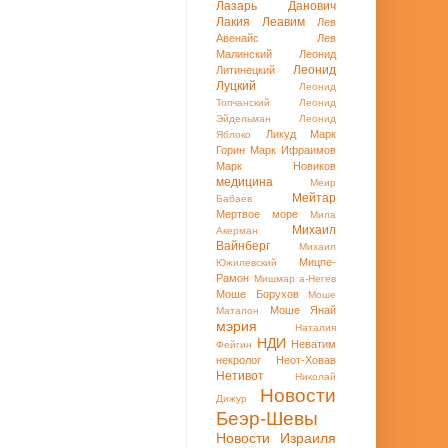
Лазарь Данович
Лакия
Леавим
Лев
Авенайс
Лев
Малинский
Леонид
Леонид
Литинецкий
Луцкий
Леонид
Топчанский
Леонид
Эйдельман
Леонид
Ликуд
Марк
Яблоко
Горин
Марк Ифраимов
Марк Новиков
медицина
Меир
Мейтар
Бабаев
Мертвое море
Мила
Михаил
Акерман
Вайнберг
Михаил
Мицпе-
Южилевский
Рамон
Мишмар а-Негев
Моше Борухов
Моше
Моше Янай
Маталон
мэрия
Наталия
НДИ
Неватим
Фейгин
некролог
Неот-Ховав
Нетивот
Николай
Новости
Дижур
Беэр-Шевы
Новости Израиля