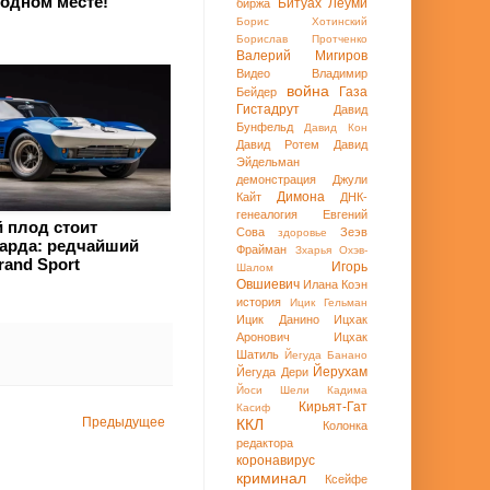
 одном месте!
Битуах Леуми
биржа
Борис Хотинский
Борислав Протченко
Валерий Мигиров
Видео
Владимир
война
Газа
Бейдер
Гистадрут
Давид
Бунфельд
Давид Кон
Давид Ротем
Давид
Эйдельман
демонстрация
Джули
Димона
Кайт
ДНК-
генеалогия
Евгений
 плод стоит
Сова
Зеэв
здоровье
арда: редчайший
Фрайман
Зхарья Охэв-
rand Sport
Игорь
Шалом
Овшиевич
Илана Коэн
история
Ицик Гельман
Ицик Данино
Ицхак
Аронович
Ицхак
Шатиль
Йегуда Банано
Йерухам
Йегуда Дери
Йоси Шели
Кадима
Кирьят-Гат
Касиф
Предыдущее
ККЛ
Колонка
редактора
коронавирус
криминал
Ксейфе