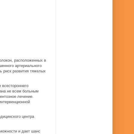
олокон, расположенных в
шенного артериального
ть риск развития тяжелых
е всестороннего
вана не всем больным
ентозное лечение.
интервенционной
дицинского центра
зможности и дает шанс