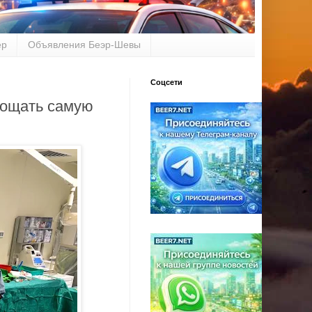
ер
Объявления Беэр-Шевы
Соцсети
рощать самую