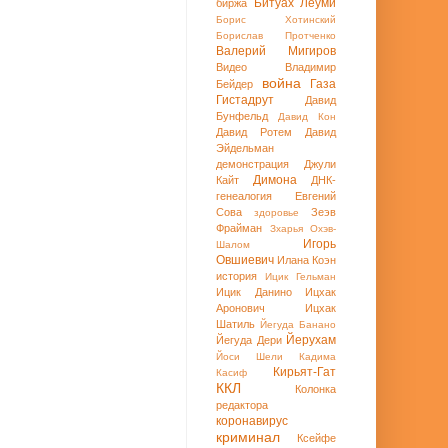
Битуах Леуми
биржа
Борис Хотинский
Борислав Протченко
Валерий Мигиров
Видео
Владимир
война
Газа
Бейдер
Гистадрут
Давид
Бунфельд
Давид Кон
Давид Ротем
Давид
Эйдельман
демонстрация
Джули
Димона
Кайт
ДНК-
генеалогия
Евгений
Сова
Зеэв
здоровье
Фрайман
Зхарья Охэв-
Игорь
Шалом
Овшиевич
Илана Коэн
история
Ицик Гельман
Ицик Данино
Ицхак
Аронович
Ицхак
Шатиль
Йегуда Банано
Йерухам
Йегуда Дери
Йоси Шели
Кадима
Кирьят-Гат
Касиф
ККЛ
Колонка
редактора
коронавирус
криминал
Ксейфе