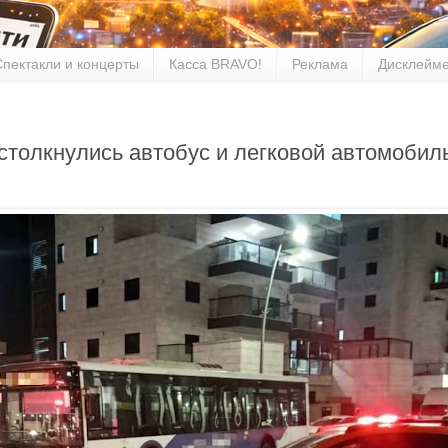
Спектакли и концерты
Касса BRAVO!
Реклама
Дисклейм
толкнулись автобус и легковой автомобиль