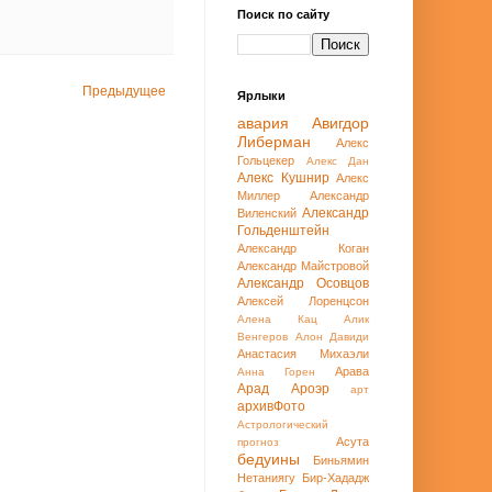
Поиск по сайту
Предыдущее
Ярлыки
авария
Авигдор
Либерман
Алекс
Гольцекер
Алекс Дан
Алекс Кушнир
Алекс
Миллер
Александр
Александр
Виленский
Гольденштейн
Александр Коган
Александр Майстровой
Александр Осовцов
Алексей Лоренцсон
Алена Кац
Алик
Венгеров
Алон Давиди
Анастасия Михаэли
Арава
Анна Горен
Арад
Ароэр
арт
архивФото
Астрологический
Асута
прогноз
бедуины
Биньямин
Нетаниягу
Бир-Хададж