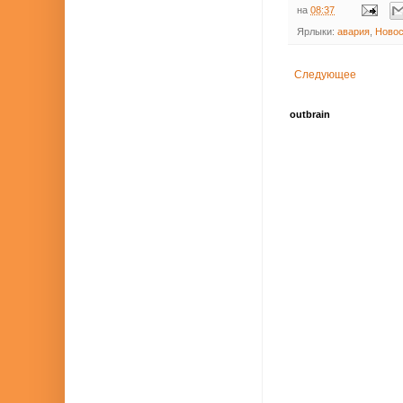
на
08:37
Ярлыки:
авария
,
Новос
Следующее
outbrain