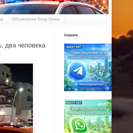
ер
Объявления Беэр-Шевы
Соцсети
, два человека