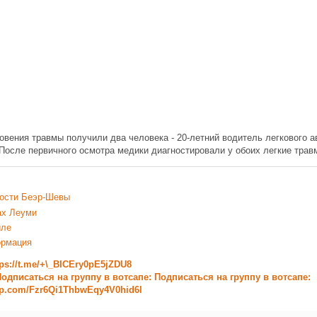
овения травмы получили два человека - 20-летний водитель легкового а
 После первичного осмотра медики диагностировали у обоих легкие трав
ости Беэр-Шевы
ах Леуми
иле
ормация
tps://t.me/+\_BICEry0pE5jZDU8
одписаться на группу в вотсапе: Подписаться на группу в вотсапе:
app.com/Fzr6Qi1ThbwEqy4V0hid6l