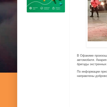
В Офакиме произошл
автомобиля. Авария
бригады экстренных
По информации прес
направлены доброво