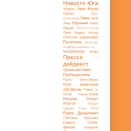
Новости Юга
Одед Форер
община
Однако
Олег
Омер
Орли
Островский
Офаким
Леви
Офер
Каради
палеонтология
Пини Бадаш
погода
Полезная информация
Политика
Политика
конфиденциальности
потребитель
право
Пресса -
дайджест
происшествия
Публицистика
Пульс блогосферы
ракетные
Раат
обстрелы
Рамат а-
Негев
Рамат-Ховав
Реклама
Роберт
Илатов
Роберт
Тивьяев
Рони Мило
Рувик Данилович
Светлана Краснова
Сдерот
Сегев-
Шалом
скандалы