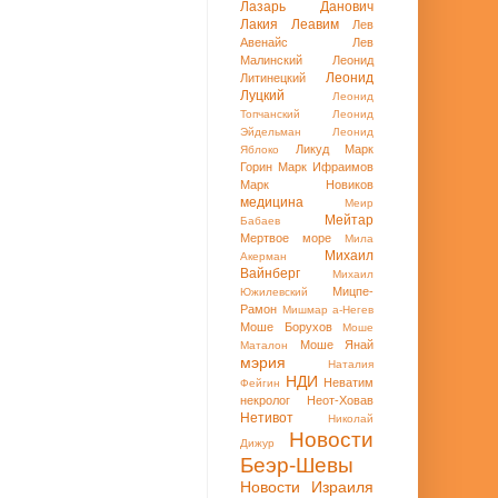
Лазарь Данович
Лакия
Леавим
Лев
Авенайс
Лев
Малинский
Леонид
Леонид
Литинецкий
Луцкий
Леонид
Топчанский
Леонид
Эйдельман
Леонид
Ликуд
Марк
Яблоко
Горин
Марк Ифраимов
Марк Новиков
медицина
Меир
Мейтар
Бабаев
Мертвое море
Мила
Михаил
Акерман
Вайнберг
Михаил
Мицпе-
Южилевский
Рамон
Мишмар а-Негев
Моше Борухов
Моше
Моше Янай
Маталон
мэрия
Наталия
НДИ
Неватим
Фейгин
некролог
Неот-Ховав
Нетивот
Николай
Новости
Дижур
Беэр-Шевы
Новости Израиля