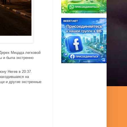
Дерех Мецада легковой
ы и была экстренно
ну Негев в 20:37.
находившаяся на
щи и другие экстренные