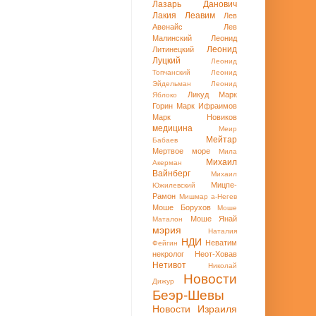
Лазарь Данович
Лакия
Леавим
Лев
Авенайс
Лев
Малинский
Леонид
Леонид
Литинецкий
Луцкий
Леонид
Топчанский
Леонид
Эйдельман
Леонид
Ликуд
Марк
Яблоко
Горин
Марк Ифраимов
Марк Новиков
медицина
Меир
Мейтар
Бабаев
Мертвое море
Мила
Михаил
Акерман
Вайнберг
Михаил
Мицпе-
Южилевский
Рамон
Мишмар а-Негев
Моше Борухов
Моше
Моше Янай
Маталон
мэрия
Наталия
НДИ
Неватим
Фейгин
некролог
Неот-Ховав
Нетивот
Николай
Новости
Дижур
Беэр-Шевы
Новости Израиля