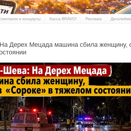
Спектакли и концерты
Касса BRAVO!
Реклама
Дисклейм
 На Дерех Мецада машина сбила женщину, 
остоянии