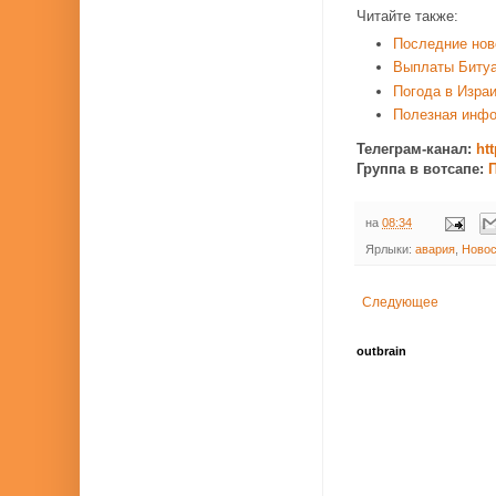
Читайте также:
Последние нов
Выплаты Биту
Погода в Изра
Полезная инф
Телеграм-канал:
ht
Группа в вотсапе:
П
на
08:34
Ярлыки:
авария
,
Новос
Следующее
outbrain