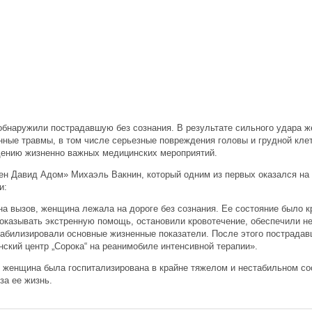
бнаружили пострадавшую без сознания. В результате сильного удара 
ные травмы, в том числе серьезные повреждения головы и грудной кле
дению жизненно важных медицинских мероприятий.
н Давид Адом» Михаэль Вакнин, который одним из первых оказался на
и:
на вызов, женщина лежала на дороге без сознания. Ее состояние было 
оказывать экстренную помощь, остановили кровотечение, обеспечили 
абилизировали основные жизненные показатели. После этого пострадав
ский центр „Сорока“ на реанимобиле интенсивной терапии».
 женщина была госпитализирована в крайне тяжелом и нестабильном со
за ее жизнь.