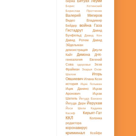
Битуах Леуми
биржа
Борис Хотинский
Борислав Протченко
Валерий Мигиров
Видео
Владимир
война
Газа
Бейдер
Гистадрут
Давид
Бунфельд
Давид Кон
Давид Ротем
Давид
Эйдельман
демонстрация
Джули
Димона
Кайт
ДНК-
генеалогия
Евгений
Сова
Зеэв
здоровье
Фрайман
Зхарья Охэв-
Игорь
Шалом
Овшиевич
Илана Коэн
история
Ицик Гельман
Ицик Данино
Ицхак
Аронович
Ицхак
Шатиль
Йегуда Банано
Йерухам
Йегуда Дери
Йоси Шели
Кадима
Кирьят-Гат
Касиф
ККЛ
Колонка
редактора
коронавирус
криминал
Ксейфе