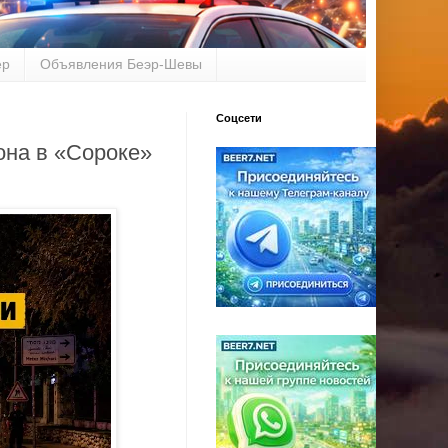
ер
Объявления Беэр-Шевы
Соцсети
она в «Сороке»