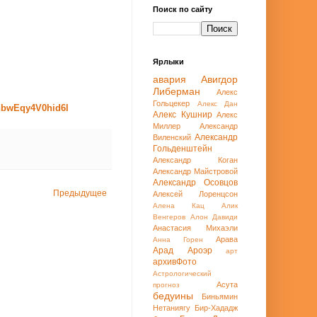
Поиск по сайту
Ярлыки
авария
Авигдор
Либерман
Алекс
Гольцекер
Алекс Дан
ThbwEqy4V0hid6l
Алекс Кушнир
Алекс
Миллер
Александр
Александр
Виленский
Гольденштейн
Александр Коган
Александр Майстровой
Александр Осовцов
Предыдущее
Алексей Лоренцсон
Алена Кац
Алик
Венгеров
Алон Давиди
Анастасия Михаэли
Арава
Анна Горен
Арад
Ароэр
арт
архивФото
Астрологический
Асута
прогноз
бедуины
Биньямин
Нетаниягу
Бир-Хададж