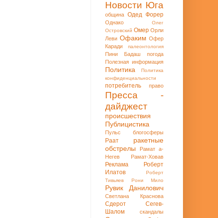
Новости Юга
Одед Форер
община
Однако
Олег
Омер
Орли
Островский
Офаким
Леви
Офер
Каради
палеонтология
Пини Бадаш
погода
Полезная информация
Политика
Политика
конфиденциальности
потребитель
право
Пресса -
дайджест
происшествия
Публицистика
Пульс блогосферы
ракетные
Раат
обстрелы
Рамат а-
Негев
Рамат-Ховав
Реклама
Роберт
Илатов
Роберт
Тивьяев
Рони Мило
Рувик Данилович
Светлана Краснова
Сдерот
Сегев-
Шалом
скандалы