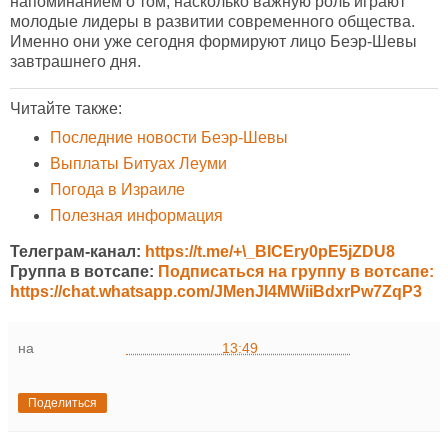
напоминанием о том, насколько важную роль играют
молодые лидеры в развитии современного общества.
Именно они уже сегодня формируют лицо Беэр-Шевы
завтрашнего дня.
Читайте также:
Последние новости Беэр-Шевы
Выплаты Битуах Леуми
Погода в Израиле
Полезная информация
Телеграм-канал:
https://t.me/+\_BICEry0pE5jZDU8
Группа в вотсапе:
Подписаться на группу в вотсапе:
https://chat.whatsapp.com/JMenJl4MWiiBdxrPw7ZqP3
на
13:49
Поделиться