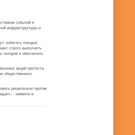
стников событий и
ной инфраструктуры и
т, избегать поездок
вают строго выполнять
х заторов и обеспечить
аконных акций протеста,
ию общественного
вовать решительно против
дан», - заявили в