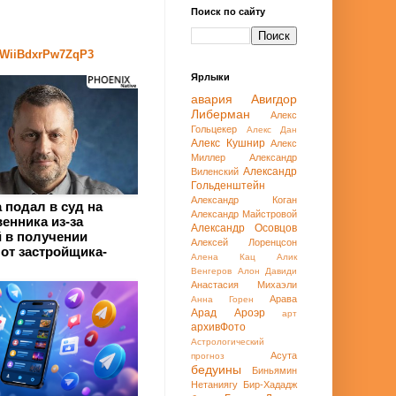
Поиск по сайту
4MWiiBdxrPw7ZqP3
Ярлыки
авария
Авигдор
Либерман
Алекс
Гольцекер
Алекс Дан
Алекс Кушнир
Алекс
Миллер
Александр
Александр
Виленский
Гольденштейн
Александр Коган
 подал в суд на
Александр Майстровой
енника из-за
Александр Осовцов
 в получении
Алексей Лоренцсон
от застройщика-
Алена Кац
Алик
Венгеров
Алон Давиди
Анастасия Михаэли
Арава
Анна Горен
Арад
Ароэр
арт
архивФото
Астрологический
Асута
прогноз
бедуины
Биньямин
Нетаниягу
Бир-Хададж