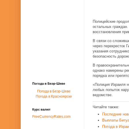
Полицейские продол
остальных граждан.
восстановления при
В связи со сложивш
через перекресток 
указания сотрудник
безопасность дорож
В правоохранительн
однако намерены ре
порядка или препят
Погода в Беэр-Шеве
«Полиция Израиля н
любых попыток нару
Погода в Беэр-Шеве
ведомстве.
Погода в Красноярске
Читайте также:
Курс валют
Последние нов
FreeCurrencyRates.com
Выплаты Биту
Погода в Изра