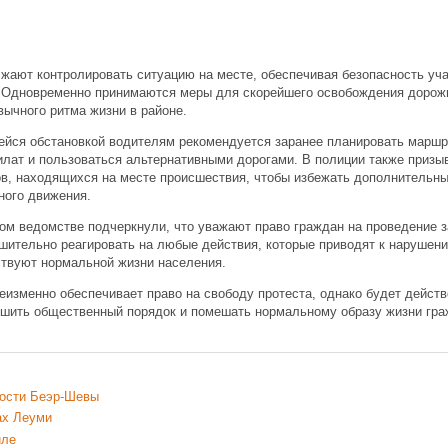
жают контролировать ситуацию на месте, обеспечивая безопасность уча
 Одновременно принимаются меры для скорейшего освобождения дорож
вычного ритма жизни в районе.
ейся обстановкой водителям рекомендуется заранее планировать маршру
Гилат и пользоваться альтернативными дорогами. В полиции также призы
ов, находящихся на месте происшествия, чтобы избежать дополнительны
ного движения.
ом ведомстве подчеркнули, что уважают право граждан на проведение з
шительно реагировать на любые действия, которые приводят к нарушен
ствуют нормальной жизни населения.
еизменно обеспечивает право на свободу протеста, однако будет дейст
шить общественный порядок и помешать нормальному образу жизни граж
ости Беэр-Шевы
ах Леуми
иле