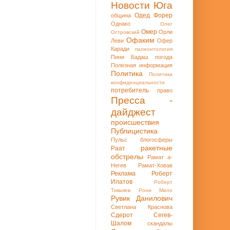
Новости Юга
Одед Форер
община
Однако
Олег
Омер
Орли
Островский
Офаким
Леви
Офер
Каради
палеонтология
Пини Бадаш
погода
Полезная информация
Политика
Политика
конфиденциальности
потребитель
право
Пресса -
дайджест
происшествия
Публицистика
Пульс блогосферы
ракетные
Раат
обстрелы
Рамат а-
Негев
Рамат-Ховав
Реклама
Роберт
Илатов
Роберт
Тивьяев
Рони Мило
Рувик Данилович
Светлана Краснова
Сдерот
Сегев-
Шалом
скандалы