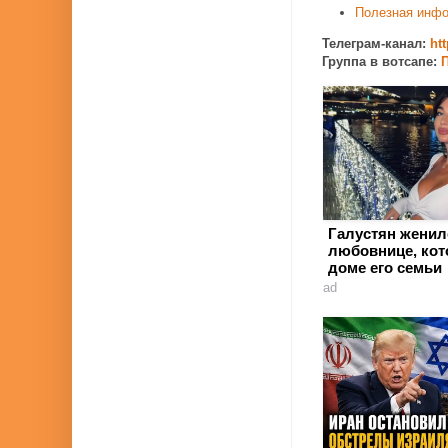
Полезная инф
Телеграм-канал:
ht
Группа в вотсапе:
П
Галустян женил
любовнице, кот
доме его семьи
ad