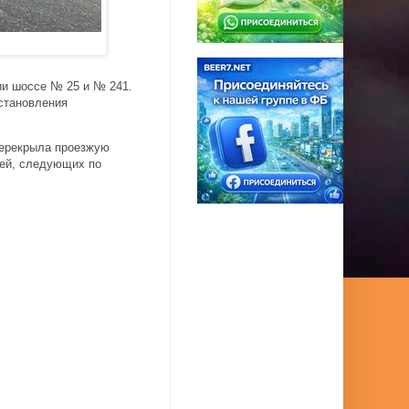
ии шоссе № 25 и № 241.
становления
перекрыла проезжую
лей, следующих по