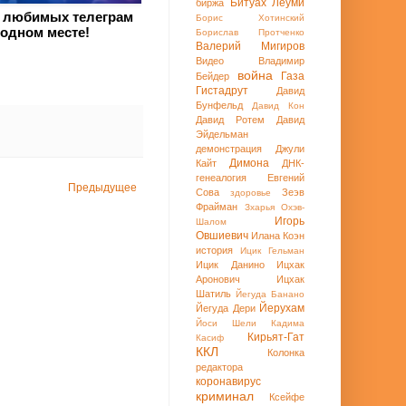
Битуах Леуми
биржа
 любимых телеграм
Борис Хотинский
 одном месте!
Борислав Протченко
Валерий Мигиров
Видео
Владимир
война
Газа
Бейдер
Гистадрут
Давид
Бунфельд
Давид Кон
Давид Ротем
Давид
Эйдельман
демонстрация
Джули
Димона
Кайт
ДНК-
генеалогия
Евгений
Предыдущее
Сова
Зеэв
здоровье
Фрайман
Зхарья Охэв-
Игорь
Шалом
Овшиевич
Илана Коэн
история
Ицик Гельман
Ицик Данино
Ицхак
Аронович
Ицхак
Шатиль
Йегуда Банано
Йерухам
Йегуда Дери
Йоси Шели
Кадима
Кирьят-Гат
Касиф
ККЛ
Колонка
редактора
коронавирус
криминал
Ксейфе