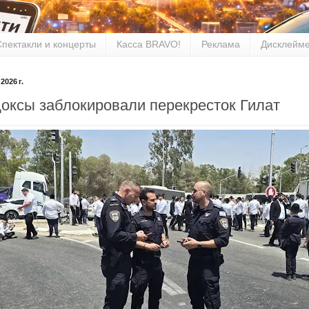
Спектакли и концерты
Касса BRAVO!
Реклама
Дисклейм
026 г.
оксы заблокировали перекресток Гилат