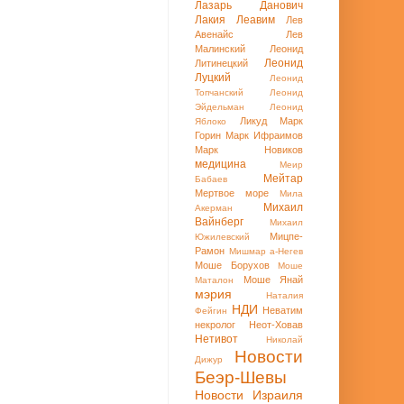
Лазарь Данович
Лакия
Леавим
Лев
Авенайс
Лев
Малинский
Леонид
Леонид
Литинецкий
Луцкий
Леонид
Топчанский
Леонид
Эйдельман
Леонид
Ликуд
Марк
Яблоко
Горин
Марк Ифраимов
Марк Новиков
медицина
Меир
Мейтар
Бабаев
Мертвое море
Мила
Михаил
Акерман
Вайнберг
Михаил
Мицпе-
Южилевский
Рамон
Мишмар а-Негев
Моше Борухов
Моше
Моше Янай
Маталон
мэрия
Наталия
НДИ
Неватим
Фейгин
некролог
Неот-Ховав
Нетивот
Николай
Новости
Дижур
Беэр-Шевы
Новости Израиля