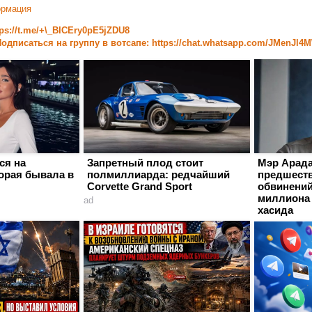
ормация
tps://t.me/+\_BICEry0pE5jZDU8
одписаться на группу в вотсапе: https://chat.whatsapp.com/JMenJl
ся на
Запретный плод стоит
Мэр Арада
орая бывала в
полмиллиарда: редчайший
предшеств
Corvette Grand Sport
обвинений
миллиона 
ad
хасида