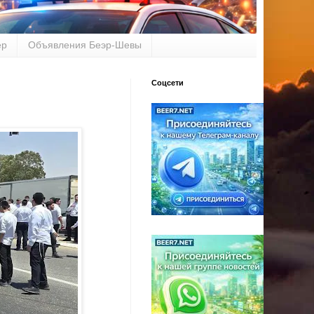
ер
Объявления Беэр-Шевы
Соцсети