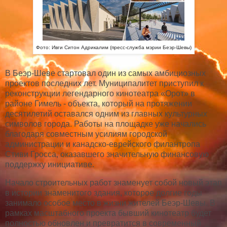
Фото: Ивги Ситон Адрикалим (пресс-служба мэрии Беэр-Шевы)
В Беэр-Шеве стартовал один из самых амбициозных
проектов последних лет. Муниципалитет приступил к
реконструкции легендарного кинотеатра «Орот» в
районе Гимель - объекта, который на протяжении
десятилетий оставался одним из главных культурных
символов города. Работы на площадке уже начались
благодаря совместным усилиям городской
администрации и канадско-еврейского филантропа
Стиви Гросса, оказавшего значительную финансовую
поддержку инициативе.
Начало строительных работ знаменует собой новый этап
в истории знаменитого здания, которое долгие годы
занимало особое место в жизни жителей Беэр-Шевы. В
рамках масштабного проекта бывший кинотеатр будет
полностью обновлен и превратится в современный