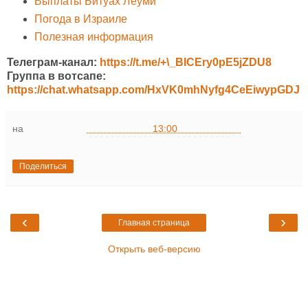
Выплаты Битуах Леуми
Погода в Израиле
Полезная информация
Телеграм-канал:
https://t.me/+\_BICEry0pE5jZDU8
Группа в вотсапе:
https://chat.whatsapp.com/HxVK0mhNyfg4CeEiwypGDJ
на
13:00
Поделиться
‹
›
Главная страница
Открыть веб-версию