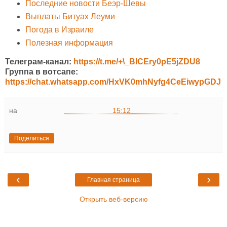
Последние новости Беэр-Шевы
Выплаты Битуах Леуми
Погода в Израиле
Полезная информация
Телеграм-канал:
https://t.me/+\_BICEry0pE5jZDU8
Группа в вотсапе:
https://chat.whatsapp.com/HxVK0mhNyfg4CeEiwypGDJ
на
15:12
Поделиться
‹
›
Главная страница
Открыть веб-версию