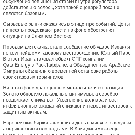
обсуждение повышения ставки внутри регулятора
действительно велось, хотя такой сценарий пока не
является базовым.
Сырьевые рынки оказались в эпицентре событий. Цены
на нефть продолжают расти на фоне обострения
ситуации на Ближнем Востоке.
Поводом для скачка стало сообщение об ударе Израиля
по крупнейшему газовому месторождению Южный Парс.
В ответ Иран атаковал объект СПГ компании
QatarEnergy в Рас-Лаффане, а Объединённые Арабские
Эмираты объявили о временной остановке работы
своих газовых терминалов.
На этом фоне драгоценные металлы теряют позиции.
Золото обновило локальные минимумы, а серебро
продолжает снижаться. Укрепление доллара и рост
инфляционных ожиданий снижают интерес инвесторов к
защитным активам.
Европейские биржи завершили день в минусе, следуя за
американскими площадками. В Азии динамика ещё
более негативная: утренние торги сопровождаются