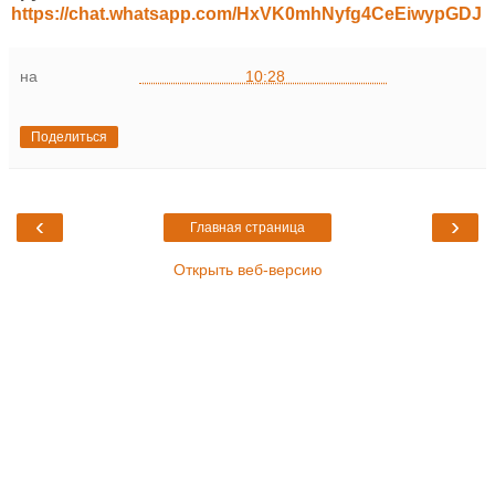
https://chat.whatsapp.com/HxVK0mhNyfg4CeEiwypGDJ
на
10:28
Поделиться
‹
›
Главная страница
Открыть веб-версию