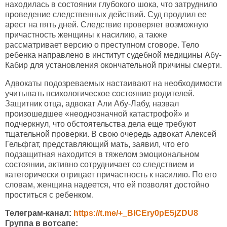
находилась в состоянии глубокого шока, что затруднило
проведение следственных действий. Суд продлил ее
арест на пять дней. Следствие проверяет возможную
причастность женщины к насилию, а также
рассматривает версию о преступном сговоре. Тело
ребенка направлено в институт судебной медицины Абу-
Кабир для установления окончательной причины смерти.
Адвокаты подозреваемых настаивают на необходимости
учитывать психологическое состояние родителей.
Защитник отца, адвокат Али Абу-Лабу, назвал
произошедшее «неоднозначной катастрофой» и
подчеркнул, что обстоятельства дела еще требуют
тщательной проверки. В свою очередь адвокат Алексей
Гельфгат, представляющий мать, заявил, что его
подзащитная находится в тяжелом эмоциональном
состоянии, активно сотрудничает со следствием и
категорически отрицает причастность к насилию. По его
словам, женщина надеется, что ей позволят достойно
проститься с ребенком.
Телеграм-канал:
https://t.me/+_BICEry0pE5jZDU8
Группа в вотсапе: