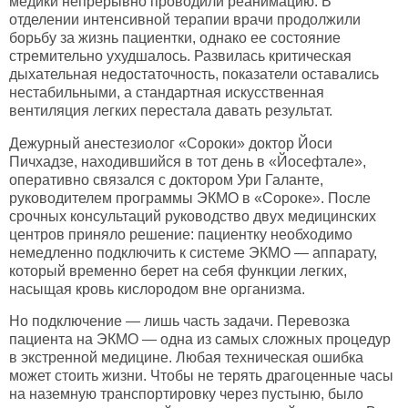
медики непрерывно проводили реанимацию. В
отделении интенсивной терапии врачи продолжили
борьбу за жизнь пациентки, однако ее состояние
стремительно ухудшалось. Развилась критическая
дыхательная недостаточность, показатели оставались
нестабильными, а стандартная искусственная
вентиляция легких перестала давать результат.
Дежурный анестезиолог «Сороки» доктор Йоси
Пичхадзе, находившийся в тот день в «Йосефтале»,
оперативно связался с доктором Ури Галанте,
руководителем программы ЭКМО в «Сороке». После
срочных консультаций руководство двух медицинских
центров приняло решение: пациентку необходимо
немедленно подключить к системе ЭКМО — аппарату,
который временно берет на себя функции легких,
насыщая кровь кислородом вне организма.
Но подключение — лишь часть задачи. Перевозка
пациента на ЭКМО — одна из самых сложных процедур
в экстренной медицине. Любая техническая ошибка
может стоить жизни. Чтобы не терять драгоценные часы
на наземную транспортировку через пустыню, было