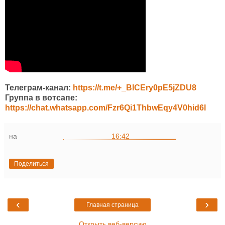
Телеграм-канал:
https://t.me/+_BICEry0pE5jZDU8
Группа в вотсапе:
https://chat.whatsapp.com/Fzr6Qi1ThbwEqy4V0hid6l
на
16:42
Поделиться
‹
›
Главная страница
Открыть веб-версию