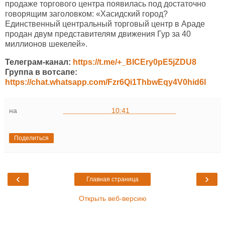
продаже торгового центра появилась под достаточно
говорящим заголовком: «Хасидский город?
Единственный центральный торговый центр в Араде
продан двум представителям движения Гур за 40
миллионов шекелей».
Телеграм-канал:
https://t.me/+_BICEry0pE5jZDU8
Группа в вотсапе:
https://chat.whatsapp.com/Fzr6Qi1ThbwEqy4V0hid6l
на
10:41
Поделиться
‹
›
Главная страница
Открыть веб-версию