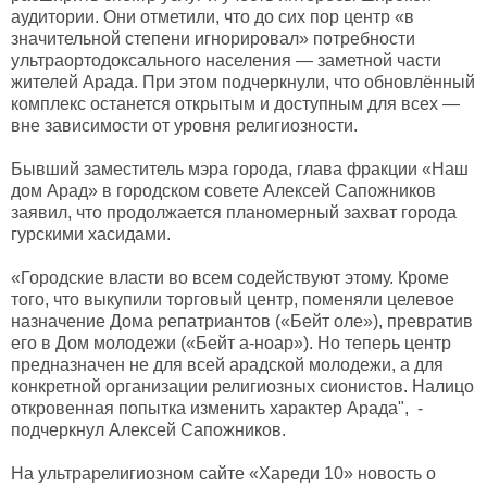
аудитории. Они отметили, что до сих пор центр «в
значительной степени игнорировал» потребности
ультраортодоксального населения — заметной части
жителей Арада. При этом подчеркнули, что обновлённый
комплекс останется открытым и доступным для всех —
вне зависимости от уровня религиозности.
Бывший заместитель мэра города, глава фракции «Наш
дом Арад» в городском совете Алексей Сапожников
заявил, что продолжается планомерный захват города
гурскими хасидами.
«Городские власти во всем содействуют этому. Кроме
того, что выкупили торговый центр, поменяли целевое
назначение Дома репатриантов («Бейт оле»), превратив
его в Дом молодежи («Бейт а-ноар»). Но теперь центр
предназначен не для всей арадской молодежи, а для
конкретной организации религиозных сионистов. Налицо
откровенная попытка изменить характер Арада", -
подчеркнул Алексей Сапожников.
На ультрарелигиозном сайте «Хареди 10» новость о