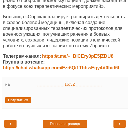
разного профиля, поскольку пациент должен находиться
в фокусе всех терапевтических мероприятий».
Больница «Сорока» планирует расширять деятельность
в сфере болевой медицины, включая создание
специализированных терапевтических протоколов для
военнослужащих, получивших ранения в боевых
условиях, сохраняя лидерские позиции в клинической
работе и научных изысканиях по всему Израилю.
Телеграм-канал:
https://t.me/+_BICEry0pE5jZDU8
Группа в вотсапе:
https://chat.whatsapp.com/Fzr6Qi1ThbwEqy4V0hid6l
на
15:32
Поделиться
‹
›
Главная страница