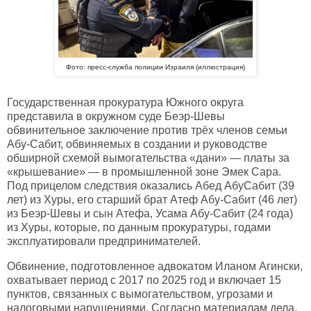
Фото: пресс-служба полиции Израиля (иллюстрация)
Государственная прокуратура Южного округа
представила в окружном суде Беэр-Шевы
обвинительное заключение против трёх членов семьи
Абу-Сабит, обвиняемых в создании и руководстве
обширной схемой вымогательства «дани» — платы за
«крышевание» — в промышленной зоне Эмек Сара.
Под прицелом следствия оказались Абед АбуСабит (39
лет) из Хуры, его старший брат Атеф Абу-Сабит (46 лет)
из Беэр-Шевы и сын Атефа, Усама Абу-Сабит (24 года)
из Хуры, которые, по данным прокуратуры, годами
эксплуатировали предпринимателей.
Обвинение, подготовленное адвокатом Иланом Агински,
охватывает период с 2017 по 2025 год и включает 15
пунктов, связанных с вымогательством, угрозами и
налоговыми нарушениями. Согласно материалам дела,