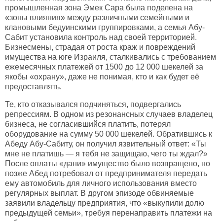
промышленная зона Эмек Сара была поделена на
«зоны влияния» между различными семейными и
клановыми бедуинскими группировками, а семья Абу-
Сабит установила контроль над своей территорией.
Бизнесмены, страдая от роста краж и повреждений
имущества на юге Израиля, сталкивались с требованием
ежемесячных платежей от 1500 до 12 000 шекелей за
якобы «охрану», даже не понимая, кто и как будет её
предоставлять.
Те, кто отказывался подчиняться, подвергались
репрессиям. В одном из резонансных случаев владелец
бизнеса, не согласившийся платить, потерял
оборудование на сумму 50 000 шекелей. Обратившись к
Абеду Абу-Сабиту, он получил язвительный ответ: «Ты
мне не платишь — я тебя не защищаю, чего ты ждал?»
После оплаты «дани» имущество было возвращено, но
позже Абед потребовал от предпринимателя передать
ему автомобиль для личного использования вместо
регулярных выплат. В другом эпизоде обвиняемые
заявили владельцу предприятия, что «выкупили долю
предыдущей семьи», требуя перенаправить платежи на