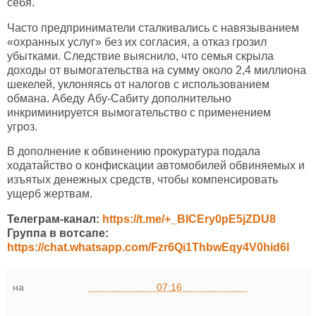
себя.
Часто предприниматели сталкивались с навязыванием
«охранных услуг» без их согласия, а отказ грозил
убытками. Следствие выяснило, что семья скрыла
доходы от вымогательства на сумму около 2,4 миллиона
шекелей, уклоняясь от налогов с использованием
обмана. Абеду Абу-Сабиту дополнительно
инкриминируется вымогательство с применением
угроз.
В дополнение к обвинению прокуратура подала
ходатайство о конфискации автомобилей обвиняемых и
изъятых денежных средств, чтобы компенсировать
ущерб жертвам.
Телеграм-канал:
https://t.me/+_BICEry0pE5jZDU8
Группа в вотсапе:
https://chat.whatsapp.com/Fzr6Qi1ThbwEqy4V0hid6l
на
07:16