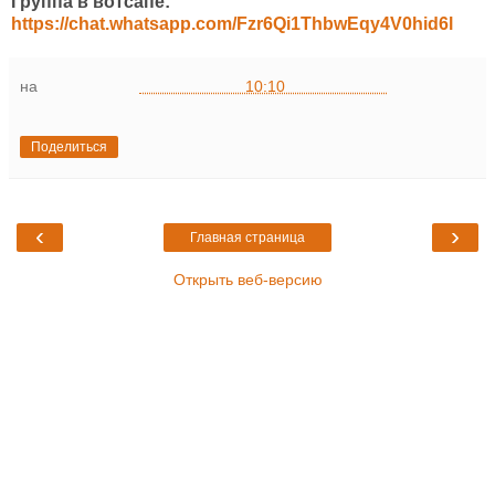
Группа в вотсапе:
https://chat.whatsapp.com/Fzr6Qi1ThbwEqy4V0hid6l
на
10:10
Поделиться
‹
›
Главная страница
Открыть веб-версию