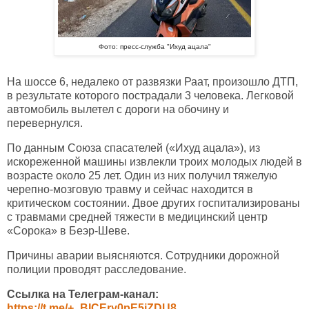
Фото: пресс-служба "Ихуд ацала"
На шоссе 6, недалеко от развязки Раат, произошло ДТП,
в результате которого пострадали 3 человека. Легковой
автомобиль вылетел с дороги на обочину и
перевернулся.
По данным Союза спасателей («Ихуд ацала»), из
искореженной машины извлекли троих молодых людей в
возрасте около 25 лет. Один из них получил тяжелую
черепно-мозговую травму и сейчас находится в
критическом состоянии. Двое других госпитализированы
с травмами средней тяжести в медицинский центр
«Сорока» в Беэр-Шеве.
Причины аварии выясняются. Сотрудники дорожной
полиции проводят расследование.
Ссылка на Телеграм-канал:
https://t.me/+_BICEry0pE5jZDU8