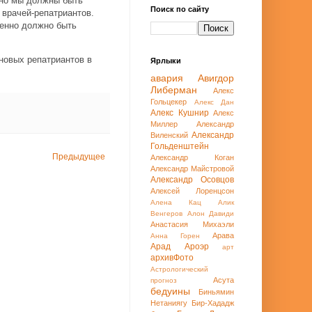
 но мы должны быть
Поиск по сайту
врачей-репатриантов.
венно должно быть
новых репатриантов в
Ярлыки
авария
Авигдор
Либерман
Алекс
Гольцекер
Алекс Дан
Алекс Кушнир
Алекс
Миллер
Александр
Александр
Виленский
Гольденштейн
Предыдущее
Александр Коган
Александр Майстровой
Александр Осовцов
Алексей Лоренцсон
Алена Кац
Алик
Венгеров
Алон Давиди
Анастасия Михаэли
Арава
Анна Горен
Арад
Ароэр
арт
архивФото
Астрологический
Асута
прогноз
бедуины
Биньямин
Нетаниягу
Бир-Хададж