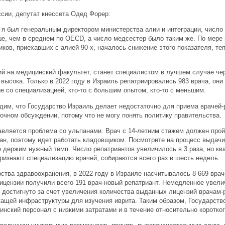
сии, депутат кнессета Одед Форер:
а я был генеральным директором министерства алии и интеграции, число
е, чем в среднем по OECD, а число медсестер было таким же. По мере
ков, приехавших с алией 90-х, началось снижение этого показателя, теп
й на медицинский факультет, станет специалистом в лучшем случае чер
 высока. Только в 2022 году в Израиль репатриировались 983 врача, они
е со специализацией, кто-то с большим опытом, кто-то с меньшим.
дим, что Государство Израиль делает недостаточно для приема врачей-
очном обсуждении, потому что не могу понять политику правительства.
авляется проблема со ульпанами. Врач с 14-летним стажем должен пройт
пан, поэтому идет работать кладовщиком. Посмотрите на процесс выдачи
е держим нужный темп. Число репатриантов увеличилось в 3 раза, но к
признают специализацию врачей, собираются всего раз в шесть недель.
тва здравоохранения, в 2022 году в Израиле насчитывалось 8 669 враче
лицензии получили всего 191 врач-новый репатриант. Немедленное увели
 достигнуто за счет увеличения количества выданных лицензий врачам-
ащей инфраструктуры для изучения иврита. Таким образом, Государств
нский персонал с низкими затратами и в течение относительно коротко