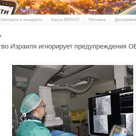
Спектакли и концерты
Касса BRAVO!
Реклама
Дисклейм
г.
тво Израиля игнорирует предупреждения O