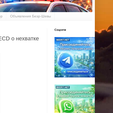
ер
Объявления Беэр-Шевы
Соцсети
ECD о нехватке