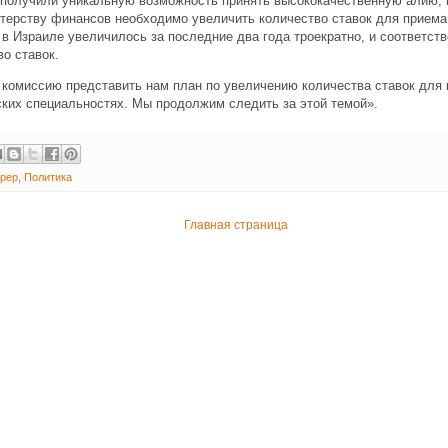
 получили уникальную возможность принять высококачественную алию,
терству финансов необходимо увеличить количество ставок для приема 
 в Израиле увеличилось за последние два года троекратно, и соответст
о ставок.
комиссию представить нам план по увеличению количества ставок для 
ких специальностях. Мы продолжим следить за этой темой».
рер
,
Политика
Главная страница