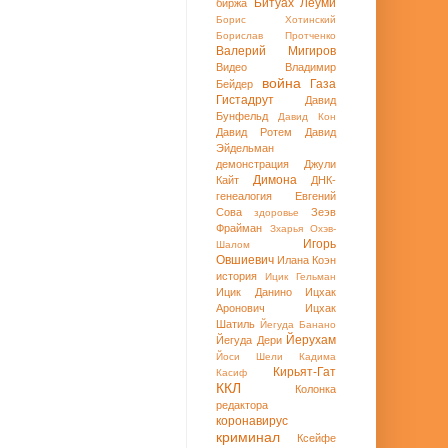
Битуах Леуми
биржа
Борис Хотинский
Борислав Протченко
Валерий Мигиров
Видео
Владимир
война
Газа
Бейдер
Гистадрут
Давид
Бунфельд
Давид Кон
Давид Ротем
Давид
Эйдельман
демонстрация
Джули
Димона
Кайт
ДНК-
генеалогия
Евгений
Сова
Зеэв
здоровье
Фрайман
Зхарья Охэв-
Игорь
Шалом
Овшиевич
Илана Коэн
история
Ицик Гельман
Ицик Данино
Ицхак
Аронович
Ицхак
Шатиль
Йегуда Банано
Йерухам
Йегуда Дери
Йоси Шели
Кадима
Кирьят-Гат
Касиф
ККЛ
Колонка
редактора
коронавирус
криминал
Ксейфе