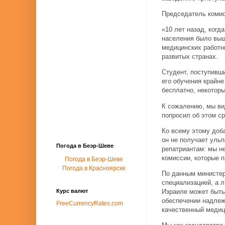
Председатель комис
«10 лет назад, когд
населения было выш
медицинских работни
развитых странах.
Студент, поступивши
его обучения крайне
бесплатно, некоторы
К сожалению, мы ви
попросил об этом ср
Ко всему этому доб
он не получает уль
Погода в Беэр-Шеве
репатриантам: мы н
комиссии, которые 
Погода в Беэр-Шеве
Погода в Красноярске
По данным министерс
специализацией, а 
Курс валют
Израиле может быть
обеспечении надлеж
FreeCurrencyRates.com
качественный медици