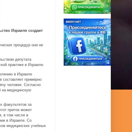
ство Израиля создает
ческих процедур они не
льством депутата
кой практике в Израиле.
селению в Израиле
ле составляет примерно
сячу человек. Согласно
й на медицинскую
их факультетов за
этот приток может
, в том числе в
нии в Израиле. Со
ков медицинских учебных