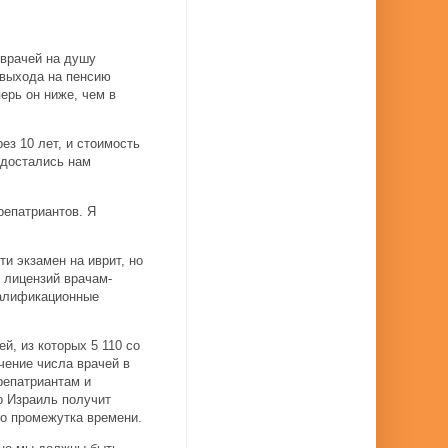
 врачей на душу
 выхода на пенсию
ерь он ниже, чем в
ез 10 лет, и стоимость
 достались нам
репатриантов. Я
и экзамен на иврит, но
 лицензий врачам-
валификационные
й, из которых 5 110 со
чение числа врачей в
репатриантам и
о Израиль получит
го промежутка времени.