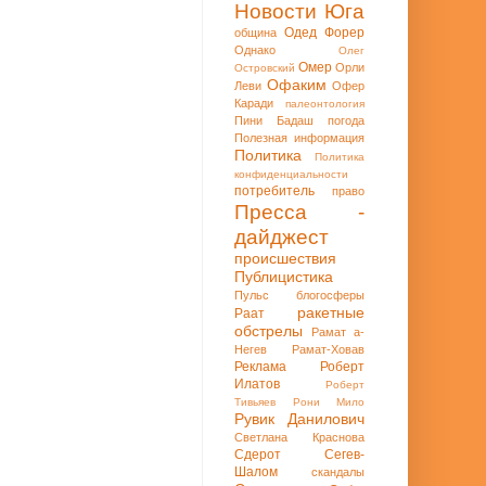
Новости Юга
Одед Форер
община
Однако
Олег
Омер
Орли
Островский
Офаким
Леви
Офер
Каради
палеонтология
Пини Бадаш
погода
Полезная информация
Политика
Политика
конфиденциальности
потребитель
право
Пресса -
дайджест
происшествия
Публицистика
Пульс блогосферы
ракетные
Раат
обстрелы
Рамат а-
Негев
Рамат-Ховав
Реклама
Роберт
Илатов
Роберт
Тивьяев
Рони Мило
Рувик Данилович
Светлана Краснова
Сдерот
Сегев-
Шалом
скандалы