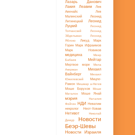
Лазарь Данович
Лакия
Леавим
Лев
Авенайс
Лев
Малинский
Леонид
Леонид
Литинецкий
Луцкий
Леонид
Топчанский
Леонид
Эйдельман
Леонид
Ликуд
Марк
Яблоко
Горин
Марк Ифраимов
Марк Новиков
медицина
Меир
Мейтар
Бабаев
Мертвое море
Мила
Михаил
Акерман
Вайнберг
Михаил
Мицпе-
Южилевский
Рамон
Мишмар а-Негев
Моше Борухов
Моше
Моше Янай
Маталон
мэрия
Наталия
НДИ
Неватим
Фейгин
некролог
Неот-Ховав
Нетивот
Николай
Новости
Дижур
Беэр-Шевы
Новости Израиля