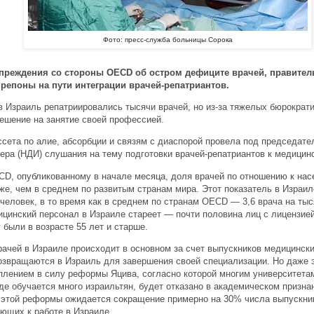
Фото: пресс-служба больницы Сорока
преждения со стороны OECD об остром дефиците врачей, правитель
репоны на пути интеграции врачей-репатриантов.
в Израиль репатриировались тысячи врачей, но из-за тяжелых бюрократи
решение на занятие своей профессией.
ссета по алие, абсорбции и связям с диаспорой провела под председате
ера (НДИ) слушания на тему подготовки врачей-репатриантов к медицинс
CD, опубликованному в начале месяца, доля врачей по отношению к на
же, чем в среднем по развитым странам мира. Этот показатель в Израи
 человек, в то время как в среднем по странам OECD — 3,6 врача на ты
ицинский персонал в Израиле стареет — почти половина лиц с лицензие
у были в возрасте 55 лет и старше.
рачей в Израиле происходит в основном за счет выпускников медицинск
возвращаются в Израиль для завершения своей специализации. Но даже 
уплением в силу реформы Яцива, согласно которой многим университетам
де обучается много израильтян, будет отказано в академическом призна
 этой реформы ожидается сокращение примерно на 30% числа выпускни
ающих к работе в Израиле.