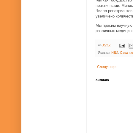
Мы как государство
практичными. Минис
Число репатриантов
увеличено количеств
Мы просим научную 
различных медицинс
на
15:12
Ярлыки:
НДИ
,
Одед Фо
Следующее
outbrain