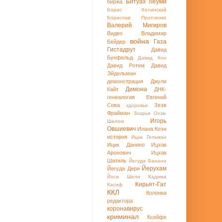
Битуах Леуми
биржа
Борис Хотинский
Борислав Протченко
Валерий Мигиров
Видео
Владимир
война
Газа
Бейдер
Гистадрут
Давид
Бунфельд
Давид Кон
Давид Ротем
Давид
Эйдельман
демонстрация
Джули
Димона
Кайт
ДНК-
генеалогия
Евгений
Сова
Зеэв
здоровье
Фрайман
Зхарья Охэв-
Игорь
Шалом
Овшиевич
Илана Коэн
история
Ицик Гельман
Ицик Данино
Ицхак
Аронович
Ицхак
Шатиль
Йегуда Банано
Йерухам
Йегуда Дери
Йоси Шели
Кадима
Кирьят-Гат
Касиф
ККЛ
Колонка
редактора
коронавирус
криминал
Ксейфе