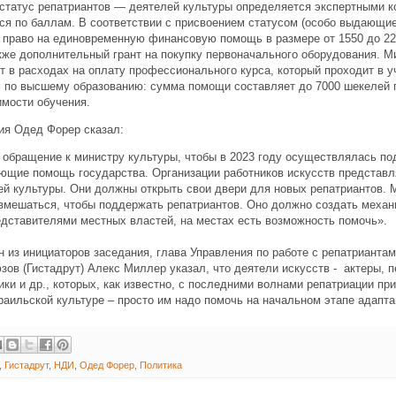
татус репатриантов — деятелей культуры определяется экспертными к
ся по баллам. В соответствии с присвоением статусом (особо выдающи
 право на единовременную финансовую помощь в размере от 1550 до 22
кже дополнительный грант на покупку первоначального оборудования. М
т в расходах на оплату профессионального курса, который проходит в у
 по высшему образованию: сумма помощи составляет до 7000 шекелей п
мости обучения.
ия Одед Форер сказал:
 обращение к министру культуры, чтобы в 2023 году осуществлялась по
ющие помощь государства. Организации работников искусств представ
ей культуры. Они должны открыть свои двери для новых репатриантов. 
 вмешаться, чтобы поддержать репатриантов. Оно должно создать меха
едставителями местных властей, на местах есть возможность помочь».
н из инициаторов заседания, глава Управления по работе с репатрианта
ов (Гистадрут) Алекс Миллер указал, что деятели искусств - актеры, 
ки и др., которых, как известно, с последними волнами репатриации пр
раильской культуре – просто им надо помочь на начальном этапе адапт
,
Гистадрут
,
НДИ
,
Одед Форер
,
Политика