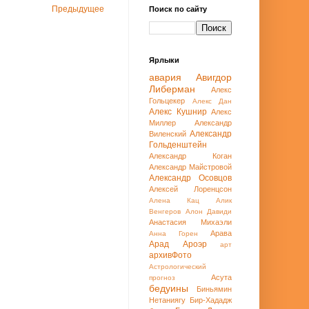
Предыдущее
Поиск по сайту
Ярлыки
авария
Авигдор
Либерман
Алекс
Гольцекер
Алекс Дан
Алекс Кушнир
Алекс
Миллер
Александр
Александр
Виленский
Гольденштейн
Александр Коган
Александр Майстровой
Александр Осовцов
Алексей Лоренцсон
Алена Кац
Алик
Венгеров
Алон Давиди
Анастасия Михаэли
Арава
Анна Горен
Арад
Ароэр
арт
архивФото
Астрологический
Асута
прогноз
бедуины
Биньямин
Нетаниягу
Бир-Хададж