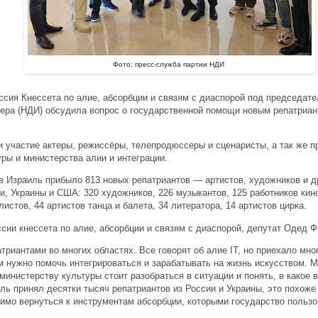
Фото: пресс-служба партии НДИ
ссия Кнессета по алие, абсорбции и связям с диаспорой под председат
ера (НДИ) обсудила вопрос о государственной помощи новым репатриа
и участие актеры, режиссёры, телепродюссеры и сценаристы, а так же п
уры и министерства алии и интеграции.
в Израиль прибыло 813 новых репатриантов — артистов, художников и д
и, Украины и США: 320 художников, 226 музыкантов, 125 работников кин
истов, 44 артистов танца и балета, 34 литератора, 14 артистов цирка.
сии кнессета по алие, абсорбции и связям с диаспорой, депутат Одед Ф
триантами во многих областях. Все говорят об алие IT, но приехало мно
м нужно помочь интегрироваться и зарабатывать на жизнь искусством. М
 министерству культуры стоит разобраться в ситуации и понять, в какое
ль принял десятки тысяч репатриантов из России и Украины, это похож
имо вернуться к инструментам абсорбции, которыми государство пользо