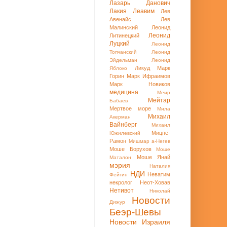
Лазарь Данович
Лакия
Леавим
Лев
Авенайс
Лев
Малинский
Леонид
Леонид
Литинецкий
Луцкий
Леонид
Топчанский
Леонид
Эйдельман
Леонид
Ликуд
Марк
Яблоко
Горин
Марк Ифраимов
Марк Новиков
медицина
Меир
Мейтар
Бабаев
Мертвое море
Мила
Михаил
Акерман
Вайнберг
Михаил
Мицпе-
Южилевский
Рамон
Мишмар а-Негев
Моше Борухов
Моше
Моше Янай
Маталон
мэрия
Наталия
НДИ
Неватим
Фейгин
некролог
Неот-Ховав
Нетивот
Николай
Новости
Дижур
Беэр-Шевы
Новости Израиля