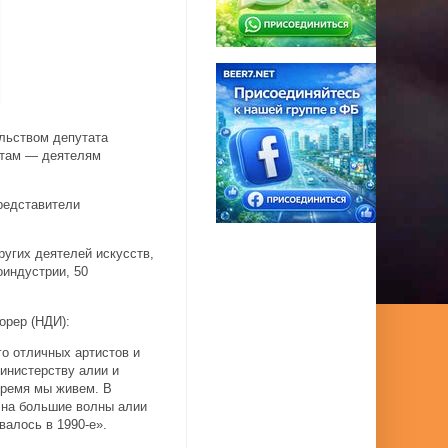
ельством депутата
нтам — деятелям
редставители
ругих деятелей искусств,
оиндустрии, 50
орер (НДИ):
го отличных артистов и
инистерству алии и
 время мы живем. В
е на большие волны алии
валось в 1990-е».