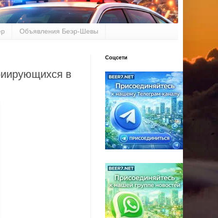
ер
Объявления Беэр-Шевы
Соцсети
триирующихся в