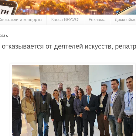
Спектакли и концерты
Касса BRAVO!
Реклама
Дисклейм
23 г.
 отказывается от деятелей искусств, репа