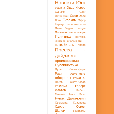
Новости Юга
Одед Форер
община
Однако
Олег
Омер
Орли
Островский
Офаким
Леви
Офер
Каради
палеонтология
Пини Бадаш
погода
Полезная информация
Политика
Политика
конфиденциальности
потребитель
право
Пресса -
дайджест
происшествия
Публицистика
Пульс блогосферы
ракетные
Раат
обстрелы
Рамат а-
Негев
Рамат-Ховав
Реклама
Роберт
Илатов
Роберт
Тивьяев
Рони Мило
Рувик Данилович
Светлана Краснова
Сдерот
Сегев-
Шалом
скандалы