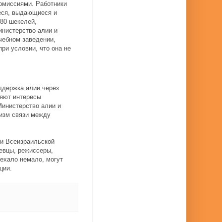
омиссиями. Работники
еся, выдающиеся и
80 шекелей,
инистерство алии и
чебном заведении,
ри условии, что она не
ддержка алии через
ляют интересы
Министерство алии и
низм связи между
ми Всеизраильской
певцы, режиссеры,
иехало немало, могут
ации.