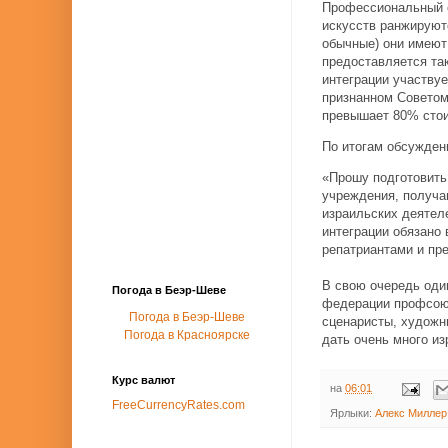
Профессиональный с
искусств ранжируют
обычные) они имеют
предоставляется та
интеграции участвуе
признанном Советом
превышает 80% стои
По итогам обсужден
«Прошу подготовить
учреждения, получа
израильских деятел
интеграции обязано
репатриантами и пр
В свою очередь оди
Погода в Беэр-Шеве
федерации профсоюз
Погода в Беэр-Шеве
сценаристы, художни
Погода в Красноярске
дать очень много из
Курс валют
на
06:01
FreeCurrencyRates.com
Ярлыки:
Алекс Миллер