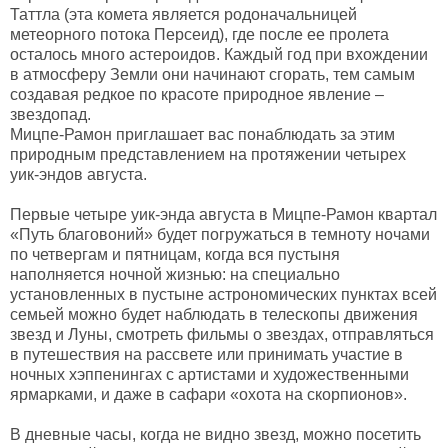
Таттла (эта комета является родоначальницей
метеорного потока Персеид), где после ее пролета
осталось много астероидов. Каждый год при вхождении
в атмосферу Земли они начинают сгорать, тем самым
создавая редкое по красоте природное явление –
звездопад.
Мицпе-Рамон приглашает вас понаблюдать за этим
природным представлением на протяжении четырех
уик-эндов августа.
Первые четыре уик-энда августа в Мицпе-Рамон квартал
«Путь благовоний» будет погружаться в темноту ночами
по четвергам и пятницам, когда вся пустыня
наполняется ночной жизнью: на специально
установленных в пустыне астрономических пунктах всей
семьей можно будет наблюдать в телескопы движения
звезд и Луны, смотреть фильмы о звездах, отправляться
в путешествия на рассвете или принимать участие в
ночных хэппенингах с артистами и художественными
ярмарками, и даже в сафари «охота на скорпионов».
В дневные часы, когда не видно звезд, можно посетить