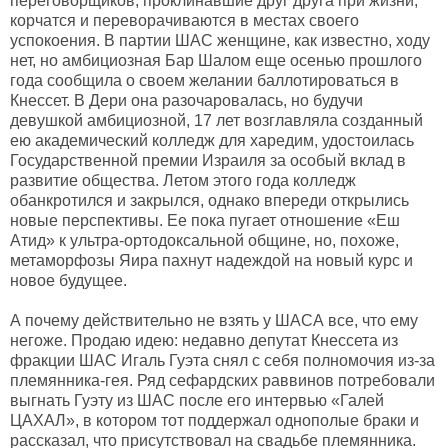
переговорщиков, проклинавшие друг друга при жизни,
корчатся и переворачиваются в местах своего
успокоения. В партии ШАС женщине, как известно, ходу
нет, но амбициозная Бар Шалом еще осенью прошлого
года сообщила о своем желании баллотироваться в
Кнессет. В Дери она разочаровалась, но будучи
девушкой амбициозной, 17 лет возглавляла созданный
ею академический колледж для харедим, удостоилась
Государственной премии Израиля за особый вклад в
развитие общества. Летом этого года колледж
обанкротился и закрылся, однако впереди открылись
новые перспективы. Ее пока пугает отношение «Еш
Атид» к ультра-ортодоксальной общине, но, похоже,
метаморфозы Яира пахнут надеждой на новый курс и
новое будущее.
А почему действительно не взять у ШАСА все, что ему
негоже. Продаю идею: недавно депутат Кнессета из
фракции ШАС Игаль Гуэта снял с себя полномочия из-за
племянника-гея. Ряд сефардских раввинов потребовали
выгнать Гуэту из ШАС после его интервью «Галей
ЦАХАЛ», в котором тот поддержал однополые браки и
рассказал, что присутствовал на свадьбе племянника.