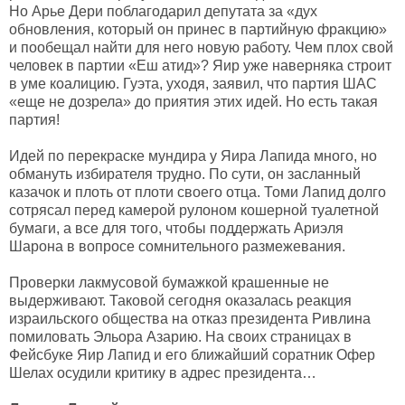
Но Арье Дери поблагодарил депутата за «дух
обновления, который он принес в партийную фракцию»
и пообещал найти для него новую работу. Чем плох свой
человек в партии «Еш атид»? Яир уже наверняка строит
в уме коалицию. Гуэта, уходя, заявил, что партия ШАС
«еще не дозрела» до приятия этих идей. Но есть такая
партия!
Идей по перекраске мундира у Яира Лапида много, но
обмануть избирателя трудно. По сути, он засланный
казачок и плоть от плоти своего отца. Томи Лапид долго
сотрясал перед камерой рулоном кошерной туалетной
бумаги, а все для того, чтобы поддержать Ариэля
Шарона в вопросе сомнительного размежевания.
Проверки лакмусовой бумажкой крашенные не
выдерживают. Таковой сегодня оказалась реакция
израильского общества на отказ президента Ривлина
помиловать Эльора Азарию. На своих страницах в
Фейсбуке Яир Лапид и его ближайший соратник Офер
Шелах осудили критику в адрес президента…