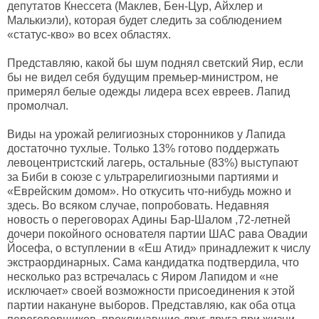
депутатов Кнессета (Маклев, Бен-Цур, Айхлер и
Малькиэли), которая будет следить за соблюдением
«статус-кво» во всех областях.
Представляю, какой бы шум поднял светский Яир, если
бы не видел себя будущим премьер-министром, не
примерял белые одежды лидера всех евреев. Лапид
промолчал.
Виды на урожай религиозных сторонников у Лапида
достаточно тухлые. Только 13% готово поддержать
левоцентристский лагерь, остальные (83%) выступают
за Биби в союзе с ультрарелигиозными партиями и
«Еврейским домом». Но откусить что-нибудь можно и
здесь. Во всяком случае, попробовать. Недавняя
новость о переговорах Адины Бар-Шалом ,72-летней
дочери покойного основателя партии ШАС рава Овадии
Йосефа, о вступлении в «Еш Атид» принадлежит к числу
экстраординарных. Сама кандидатка подтвердила, что
несколько раз встречалась с Яиром Лапидом и «не
исключает» своей возможности присоединения к этой
партии накануне выборов. Представляю, как оба отца