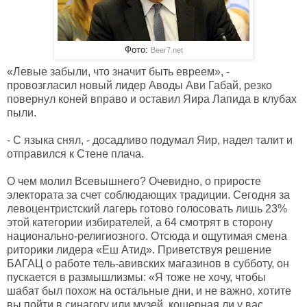
Фото:
Beer7.net
«Левые забыли, что значит быть евреем», -
провозгласил новый лидер Аводы Ави Габай, резко
повернул коней вправо и оставил Яира Лапида в клубах
пыли.
- С языка снял, - досадливо подумал Яир, надел талит и
отправился к Стене плача.
О чем молил Всевышнего? Очевидно, о приросте
электората за счет соблюдающих традиции. Сегодня за
левоцентристский лагерь готово голосовать лишь 23%
этой категории избирателей, а 64 смотрят в сторону
национально-религиозного. Отсюда и ощутимая смена
риторики лидера «Еш Атид». Приветствуя решение
БАГАЦ о работе тель-авивских магазинов в субботу, он
пускается в размышлизмы: «Я тоже не хочу, чтобы
шабат был похож на остальные дни, и не важно, хотите
вы пойти в синагогу или музей, кошерная ли у вас