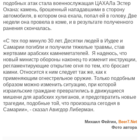
подобных атак стала военнослужащая ЦАХАЛа Эстер
Охана: камень, брошенный нападавшими в сторону
автомобиля, в котором она ехала, попал ей в голову. Две
недели она провела в коме, и в результате полученного
ранения скончалась.
«С тех пор минуло 30 лет. Десятки людей в Иудее и
Самарии погибли и получили тяжелые травмы, став
жертвами арабских камнеметателей. Я надеюсь, что
новый министр обороны наконец-то изменит инструкции,
регламентирующие открытие огня по тем, кто бросает
камни. Относится к ним следует так же, как к
применяющим огнестрельное оружие. Только подобным
образом можно изменить ситуацию, при которой
израильские граждане превратились в движущиеся
мишени для арабских хулиганов, и предотвратить новые
трагедии, подобные той, что произошла сегодня в
Самарии», - сказал Авигдор Либерман.
Михаил Фейгин,
Beer7.Net
Фото автора