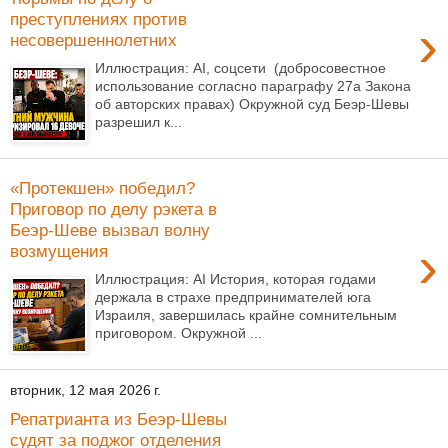
преступлениях против
›
несовершеннолетних
Иллюстрация: AI, соцсети (добросовестное
использование согласно параграфу 27а Закона
об авторских правах) Окружной суд Беэр-Шевы
разрешил к...
«Протекшен» победил?
Приговор по делу рэкета в
Беэр-Шеве вызвал волну
›
возмущения
Иллюстрация: AI История, которая годами
держала в страхе предпринимателей юга
Израиля, завершилась крайне сомнительным
приговором. Окружной ...
вторник, 12 мая 2026 г.
Репатрианта из Беэр-Шевы
судят за поджог отделения