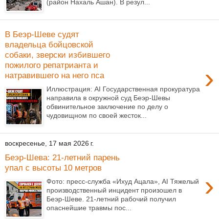
(район Нахаль Ашан). В резул...
В Беэр-Шеве судят
владельца бойцовской
собаки, зверски избившего
пожилого репатрианта и
›
натравившего на него пса
Иллюстрация: AI Государственная прокуратура
направила в окружной суд Беэр-Шевы
обвинительное заключение по делу о
чудовищном по своей жесток...
воскресенье, 17 мая 2026 г.
Беэр-Шева: 21-летний парень
упал с высоты 10 метров
›
Фото: пресс-служба «Ихуд Ацала», AI Тяжелый
производственный инцидент произошел в
Беэр-Шеве. 21-летний рабочий получил
опаснейшие травмы пос...