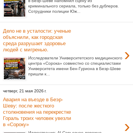
в Беэр-Шеве напомнил сцену из
криминального сериала, только без дублеров.
Сотрудники полиции Юж...
Дело не в усталости: ученые
объяснили, как городская
среда разрушает здоровье
›
людей с мигренью.
Исследователи Университетского медицинского
центра «Сорока» совместно со специалистами
Университета имени Бен-Гуриона в Беэр-Шеве
пришли к...
четверг, 21 мая 2026 г.
Авария на въезде в Беэр-
Шеву: после жесткого
столкновения на перекрестке
Гораль троих человек увезли
›
в «Сороку»
Иллюстрация: AI Серьезное дорожно-